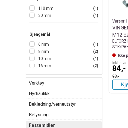
110 mm
(1)
30 mm
(1)
Varenr:
1
VINGE
M12 E
Gjengemål
ELFORZI
6 mm
(1)
STK/PA
8 mm
(2)
Ikke 
10 mm
(1)
Inkl. mva
16 mm
(2)
84,-
93,-
Verktøy
Kj
Hydraulikk
Bekledning/verneutstyr
Belysning
Festemidler