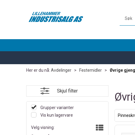
Her er du nå:
Avdelinger
>
Festemidler
>
Øvrige gjeng
Skjul filter
Øvri
Grupper varianter
Vis kun lagervare
Pinneskr
Velg visning: