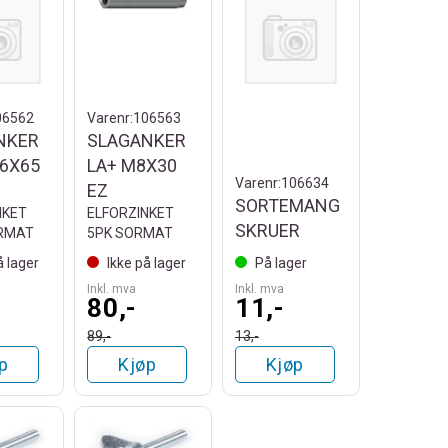
06562
Varenr:
106563
NKER
SLAGANKER
6X65
LA+ M8X30
Varenr:
106634
EZ
SORTEMANG
NKET
ELFORZINKET
SKRUER
RMAT
5PK SORMAT
å lager
Ikke på lager
På lager
Inkl. mva
Inkl. mva
80,-
11,-
89,-
13,-
p
Kjøp
Kjøp