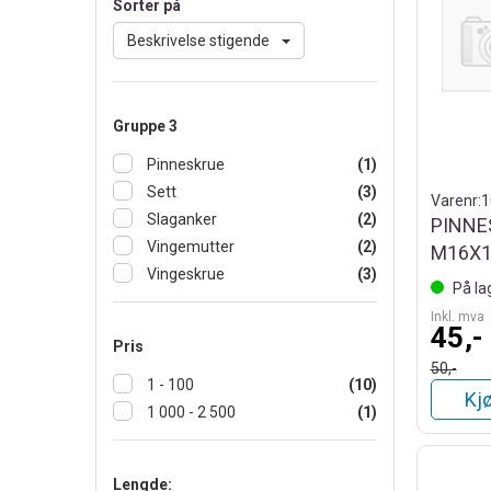
Sorter på
Beskrivelse stigende
Gruppe 3
Pinneskrue
(1)
Sett
(3)
Varenr:
1
Slaganker
(2)
PINNE
Vingemutter
(2)
M16X1
Vingeskrue
(3)
På la
Inkl. mva
45,-
Pris
50,-
1 - 100
(10)
Kj
1 000 - 2 500
(1)
Lengde: