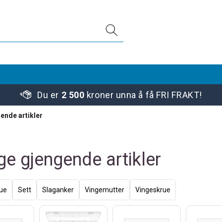
Du er
2 500
kroner unna å få FRI FRAKT!
ende artikler
ge gjengende artikler
ue
Sett
Slaganker
Vingemutter
Vingeskrue