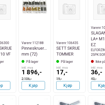
Varenr:
1
SLAGA
LA+ M1
06300
Varenr:
112188
Varenr:
106435
EZ
SKRUE
Pinneskruer/Mutter
SETT SKRUE
ELFORZI
10 VF
mm (72)
TOMMER
25PK SO
ger
På lager
På lager
Ikke p
Inkl. mva
Inkl. mva
Inkl. mva
1 896,-
17,-
36,-
2 106,-
19,-
40,-
øp
Kjøp
Kjøp
Kjø