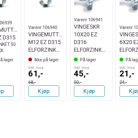
Varenr:
106941
06939
VINGESKR
Varenr:
106940
Varenr:
1
MUTTER
VINGEMUTTER
10X20 EZ
VINGE
Z D315
M12 EZ D315
D316
6X20 E
NKET 50
ELFORZINKET
ELFORZINKET
KK
på lager
Ikke på lager
På lager
På lag
Inkl. mva
Inkl. mva
Inkl. mva
61,-
45,-
21,-
68,-
50,-
24,-
øp
Kjøp
Kjøp
Kjø