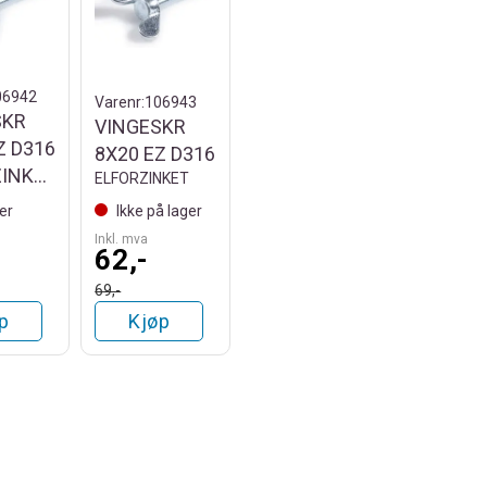
06942
Varenr:
106943
SKR
VINGESKR
Z D316
8X20 EZ D316
ELFORZINKET
ELFORZINKET
er
Ikke på lager
Inkl. mva
62,-
69,-
p
Kjøp