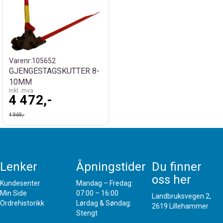
Varenr:
105652
GJENGESTAGSKUTTER 8-
10MM
Inkl. mva
4 472,-
4 969,-
Lenker
Åpningstider
Du finner
oss her
Kundesenter
Mandag – Fredag:
Min Side
07:00 – 16:00
Landbruksvegen 2,
Ordrehistorikk
Lørdag & Søndag:
2619 Lillehammer
Stengt