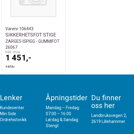
Varenr:
106443
SIKKERHETSFOT STIGE
ZARGES ISPIGG - GUMMIFOT
26067
Inkl. mva
1 451,-
1 613,-
Lenker
Åpningstider
Du finner
oss her
Kundesenter
Mandag – Fredag:
Min Side
07:00 – 16:00
Landbruksvegen 2,
Ordrehistorikk
Lørdag & Søndag:
2619 Lillehammer
Stengt