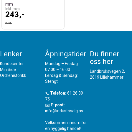
mm
Inkl. mva
243,-
270,-
Lenker
Åpningstider
Du finner
oss her
Kundesenter
Mandag – Fredag:
Min Side
07:00 – 16:00
Landbruksvegen 2,
Ordrehistorikk
Lørdag & Søndag:
2619 Lillehammer
Stengt
📞
Telefon:
61 26 39
75
✉️
E-post:
info@industrisalg.as
Velkommen innom for
en hyggelig handel!