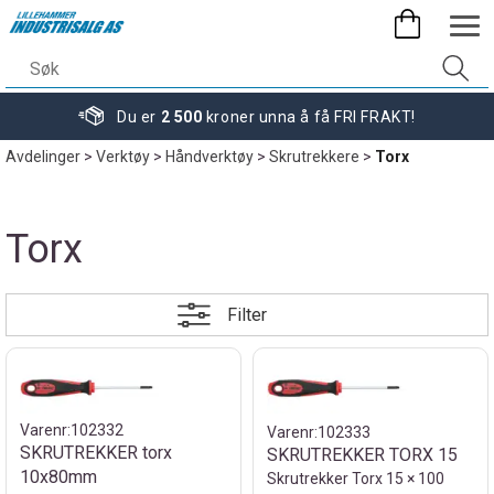
Du er
2 500
kroner unna å få FRI FRAKT!
Avdelinger
>
Verktøy
>
Håndverktøy
>
Skrutrekkere
>
Torx
Torx
Filter
Varenr:
102332
Varenr:
102333
SKRUTREKKER torx
SKRUTREKKER TORX 15
10x80mm
Skrutrekker Torx 15 × 100