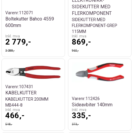
ELEKTRONIKK-
SIDEKUTTER MED
FLERKOMPONENT
Varenr:
112071
Boltekutter Bahco 4559
SIDEKUTTER MED
600mm
FLERKOMPONENT-GREP
115MM
Inkl. mva
Inkl. mva
2 779,-
869,-
3 088,-
965,-
Varenr:
107431
KABELKUTTER
Varenr:
112426
KABELKUTTER 200MM
Sideavbiter 140mm
MB444-8
Inkl. mva
Inkl. mva
466,-
335,-
518,-
373,-