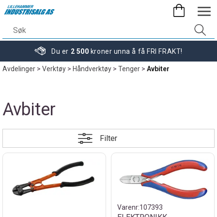
Du er
2 500
kroner unna å få FRI FRAKT!
Avdelinger
>
Verktøy
>
Håndverktøy
>
Tenger
>
Avbiter
Avbiter
Filter
Varenr:
107393