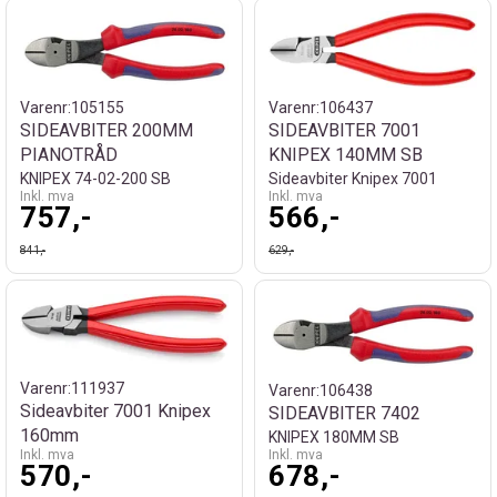
Varenr:
105155
Varenr:
106437
SIDEAVBITER 200MM
SIDEAVBITER 7001
PIANOTRÅD
KNIPEX 140MM SB
KNIPEX 74-02-200 SB
Sideavbiter Knipex 7001
Inkl. mva
Inkl. mva
757,-
566,-
841,-
629,-
Varenr:
111937
Varenr:
106438
Sideavbiter 7001 Knipex
SIDEAVBITER 7402
160mm
KNIPEX 180MM SB
Inkl. mva
Inkl. mva
570,-
678,-