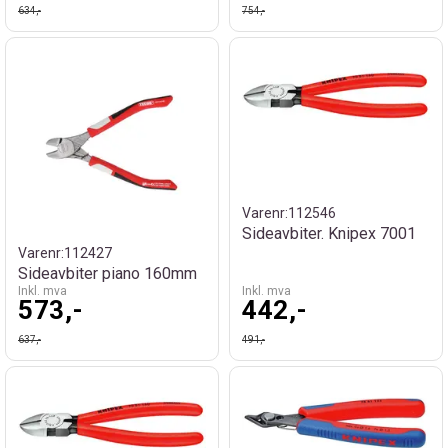
634,-
754,-
Varenr:
112546
Sideavbiter. Knipex 7001
Varenr:
112427
Sideavbiter piano 160mm
Inkl. mva
Inkl. mva
573,-
442,-
637,-
491,-