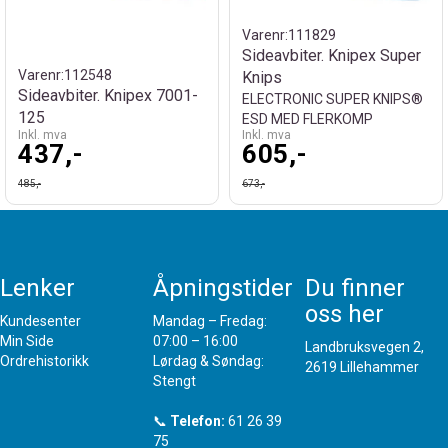
Varenr:
111829
Sideavbiter. Knipex Super
Varenr:
112548
Knips
Sideavbiter. Knipex 7001-
ELECTRONIC SUPER KNIPS®
125
ESD MED FLERKOMP
Inkl. mva
Inkl. mva
437,-
605,-
485,-
673,-
Lenker
Åpningstider
Du finner
oss her
Kundesenter
Mandag – Fredag:
Min Side
07:00 – 16:00
Landbruksvegen 2,
Ordrehistorikk
Lørdag & Søndag:
2619 Lillehammer
Stengt
📞
Telefon:
61 26 39
75