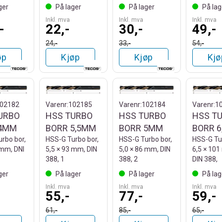
ger
På lager
På lager
På lag
Inkl. mva
Inkl. mva
Inkl. mva
-
22,-
30,-
49,-
24,-
33,-
54,-
øp
Kjøp
Kjøp
Kjø
02182
Varenr:
102185
Varenr:
102184
Varenr:
1
URBO
HSS TURBO
HSS TURBO
HSS T
 4MM
BORR 5,5MM
BORR 5MM
BORR 
rbo bor,
HSS-G Turbo bor,
HSS-G Turbo bor,
HSS-G Tur
 mm, DNI
5,5 × 93 mm, DIN
5,0 × 86 mm, DIN
6,5 × 10
388, 1
388, 2
DIN 388,
ger
På lager
På lager
På lag
Inkl. mva
Inkl. mva
Inkl. mva
55,-
77,-
59,-
61,-
85,-
65,-