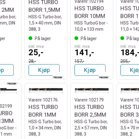
SS
HSS TURBO
Varenr:
102194
Varenr:
1
HSS TURBO
HSS T
O 2MM
BORR 1,5MM
BORR 10MM
BORR 
rbo bor,
HSS-G Turbo bor,
 mm, DIN
1,5 × 40 mm, DIN
HSS TurboG bor -
HSS Turb
388, 3
10,0 × 133 mm
11,0 × 1
ger
På lager
På lager
På lag
Inkl. mva
Inkl. mva
Inkl. mva
25,-
141,-
184,
28,-
157,-
205,-
øp
Kjøp
Kjøp
Kjø
Varenr:
102176
Varenr:
102179
Varenr:
1
02199
HSS TURBO
HSS TURBO
HSS T
URBO
BORR 1MM
BORR 2,5MM
BORR 
13MM
HSS-G Turbo bor,
HSS-G Turbo bor,
HSS-G Tur
oG bor -
1,0 × 34 mm, DIN
2,5 × 57 mm, DIN
3,5 × 70 
151 mm
388, 3
388, 3
388, 2