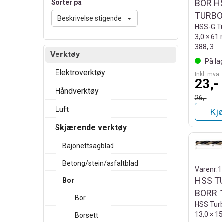
BOR H
Sorter på
TURB
Beskrivelse stigende
HSS-G Tu
3,0 × 61
388, 3
Verktøy
På la
Elektroverktøy
Inkl. mva
23,-
Håndverktøy
26,-
Luft
Kj
Skjærende verktøy
Bajonettsagblad
Betong/stein/asfaltblad
Varenr:
1
HSS T
Bor
BORR 
Bor
HSS Turb
13,0 × 
Borsett