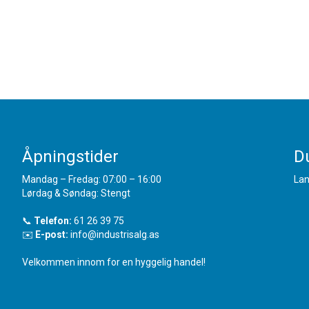
Åpningstider
Du
Mandag – Fredag: 07:00 – 16:00
Lan
Lørdag & Søndag: Stengt
📞
Telefon:
61 26 39 75
✉️
E-post:
info@industrisalg.as
Velkommen innom for en hyggelig handel!