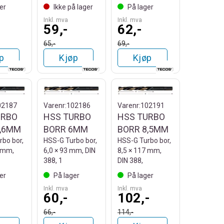
er
Ikke på lager
På lager
Inkl. mva
Inkl. mva
59,-
62,-
65,-
69,-
p
Kjøp
Kjøp
02187
Varenr:
102186
Varenr:
102191
URBO
HSS TURBO
HSS TURBO
6,6MM
BORR 6MM
BORR 8,5MM
bo bor,
HSS-G Turbo bor,
HSS-G Turbo bor,
1 mm,
6,0 × 93 mm, DIN
8,5 × 117 mm,
388, 1
DIN 388,
er
På lager
På lager
Inkl. mva
Inkl. mva
60,-
102,-
66,-
114,-