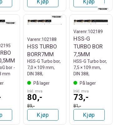
p
Kjøp
Kjøp
Varenr:
102189
HSS-G
Varenr:
102188
02195
HSS TURBO
TURBO BOR
URBO
BORR7MM
7,5MM
0,5MM
HSS-G Turbo bor,
HSS-G Turbo bor,
oG bor -
7,0 × 109 mm,
7,5 × 109 mm,
33 mm
DIN 388,
DIN 388,
er
På lager
På lager
Inkl. mva
Inkl. mva
-
80,-
73,-
89,-
81,-
p
Kjøp
Kjøp