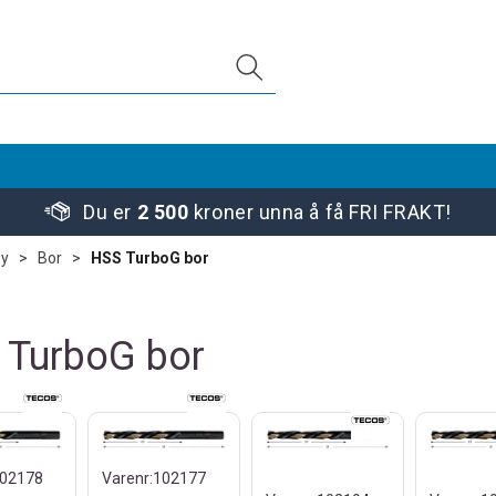
Du er
2 500
kroner unna å få FRI FRAKT!
øy
>
Bor
>
HSS TurboG bor
 TurboG bor
02178
Varenr:
102177