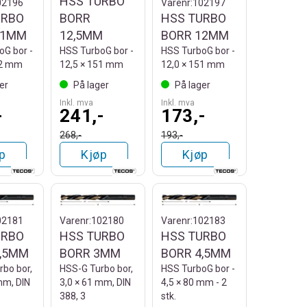
HSS TURBO
02196
Varenr:
102197
URBO
BORR
HSS TURBO
11MM
12,5MM
BORR 12MM
oG bor -
HSS TurboG bor -
HSS TurboG bor -
42 mm
12,5 × 151 mm
12,0 × 151 mm
er
På lager
På lager
Inkl. mva
Inkl. mva
-
241,-
173,-
268,-
193,-
p
Kjøp
Kjøp
02181
Varenr:
102180
Varenr:
102183
URBO
HSS TURBO
HSS TURBO
3,5MM
BORR 3MM
BORR 4,5MM
bo bor,
HSS-G Turbo bor,
HSS TurboG bor -
mm, DIN
3,0 × 61 mm, DIN
4,5 × 80 mm - 2
388, 3
stk.