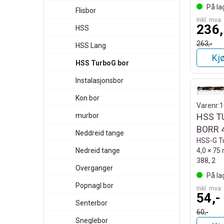
På la
Flisbor
Inkl. mva
236,
HSS
263,-
HSS Lang
Kj
HSS TurboG bor
Instalasjonsbor
Kon bor
Varenr:
1
murbor
HSS T
BORR
Neddreid tange
HSS-G Tu
Nedreid tange
4,0 × 75
388, 2
Overganger
På la
Popnagl bor
Inkl. mva
54,-
Senterbor
60,-
Sneglebor