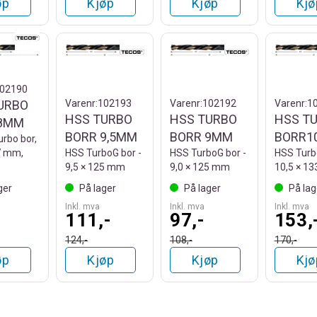
øp
Kjøp
Kjøp
Kjø
02190
URBO
Varenr:
102193
Varenr:
102192
Varenr:
1
HSS TURBO
HSS TURBO
HSS T
 8MM
BORR 9,5MM
BORR 9MM
BORR1
rbo bor,
7 mm,
HSS TurboG bor -
HSS TurboG bor -
HSS Turb
9,5 × 125 mm
9,0 × 125 mm
10,5 × 1
ger
På lager
På lager
På lag
Inkl. mva
Inkl. mva
Inkl. mva
111,-
97,-
153,
124,-
108,-
170,-
øp
Kjøp
Kjøp
Kjø