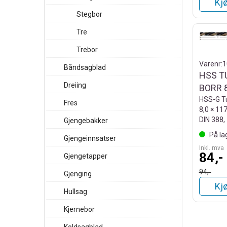
Kj
Stegbor
Tre
Trebor
Varenr:
1
Båndsagblad
HSS T
Dreiing
BORR
HSS-G Tu
Fres
8,0 × 11
DIN 388,
Gjengebakker
På la
Gjengeinnsatser
Inkl. mva
84,-
Gjengetapper
94,-
Gjenging
Kj
Hullsag
Kjernebor