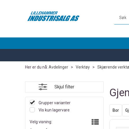
Her er du nå:
Avdelinger
>
Verktøy
>
Skjærende verkt
Skjul filter
Gje
Grupper varianter
Vis kun lagervare
Bor
G
Velg visning: