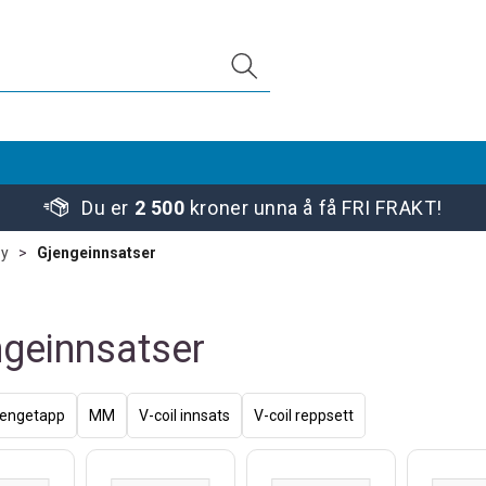
Du er
2 500
kroner unna å få FRI FRAKT!
øy
>
Gjengeinnsatser
ngeinnsatser
jengetapp
MM
V-coil innsats
V-coil reppsett