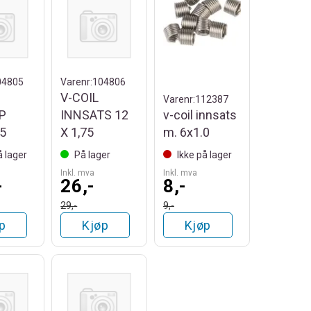
04805
Varenr:
104806
V-COIL
Varenr:
112387
P
INNSATS 12
v-coil innsats
5
X 1,75
m. 6x1.0
å lager
På lager
Ikke på lager
Inkl. mva
Inkl. mva
-
26,-
8,-
29,-
9,-
p
Kjøp
Kjøp