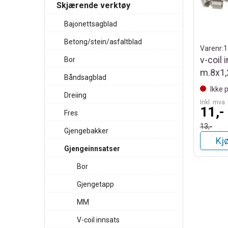
Skjærende verktøy
Bajonettsagblad
Betong/stein/asfaltblad
Varenr:
1
v-coil 
Bor
m.8x1,
Båndsagblad
Ikke 
Dreiing
Inkl. mva
11,-
Fres
13,-
Gjengebakker
Kj
Gjengeinnsatser
Bor
Gjengetapp
MM
V-coil innsats