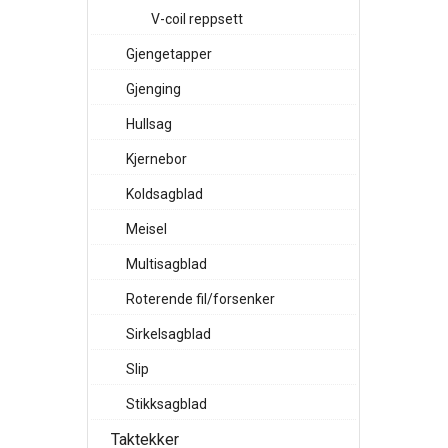
V-coil reppsett
Gjengetapper
Gjenging
Hullsag
Kjernebor
Koldsagblad
Meisel
Multisagblad
Roterende fil/forsenker
Sirkelsagblad
Slip
Stikksagblad
Taktekker