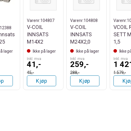
Varenr:
104807
Varenr:
104808
Varenr:
1
V-COIL
V-COIL
VCOIL 
12388
innsats
INNSATS
INNSATS
SETT M
25
M14X2
M24X2,0
1,5
på lager
Ikke på lager
Ikke på lager
Ikke p
Inkl. mva
Inkl. mva
Inkl. mva
41,-
259,-
1 42
45,-
288,-
1 579,-
øp
Kjøp
Kjøp
Kjø