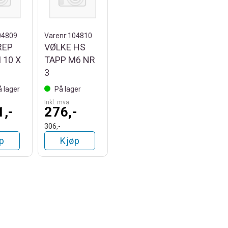
04809
Varenr:
104810
REP
VØLKE HS
 10 X
TAPP M6 NR
3
å lager
På lager
Inkl. mva
1,-
276,-
306,-
p
Kjøp