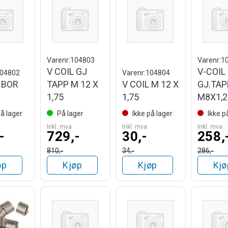
Varenr:
104803
Varenr:
1
V COIL GJ
V-COIL
04802
Varenr:
104804
 BOR
TAPP M 12 X
V COIL M 12 X
GJ.TAP
1,75
1,75
M8X1,2
på lager
På lager
Ikke på lager
Ikke p
Inkl. mva
Inkl. mva
Inkl. mva
-
729,-
30,-
258,
810,-
34,-
286,-
øp
Kjøp
Kjøp
Kjø