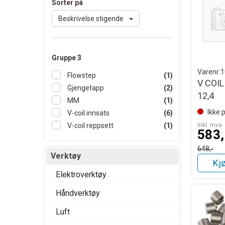
Sorter på
Beskrivelse stigende
Gruppe 3
Varenr:
1
Flowstep
(1)
V COIL
Gjengetapp
(2)
12,4
MM
(1)
Ikke 
V-coil innsats
(6)
V-coil reppsett
(1)
Inkl. mva
583,
648,-
Verktøy
Kj
Elektroverktøy
Håndverktøy
Luft