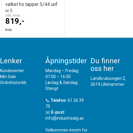
vølkel hs tapper 5/44 unf
nr 5
Inkl. mva
819,-
910,-
Lenker
Åpningstider
Du finner
oss her
Kundesenter
Mandag – Fredag:
Min Side
07:00 – 16:00
Landbruksvegen 2,
Ordrehistorikk
Lørdag & Søndag:
2619 Lillehammer
Stengt
📞
Telefon:
61 26 39
75
✉️
E-post:
info@industrisalg.as
Velkommen innom for