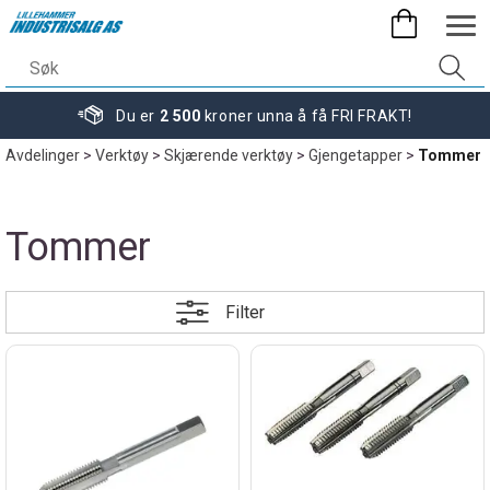
Du er
2 500
kroner unna å få FRI FRAKT!
Avdelinger
>
Verktøy
>
Skjærende verktøy
>
Gjengetapper
>
Tommer
Tommer
Filter