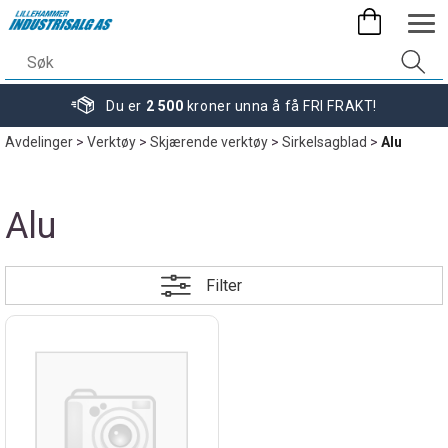
Du er
2 500
kroner unna å få FRI FRAKT!
Avdelinger
>
Verktøy
>
Skjærende verktøy
>
Sirkelsagblad
>
Alu
Alu
Filter