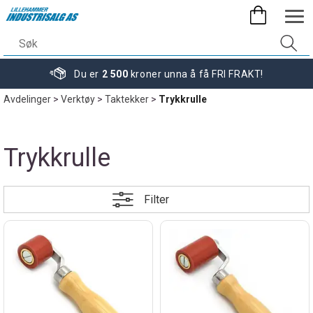
Du er
2 500
kroner unna å få FRI FRAKT!
Avdelinger
>
Verktøy
>
Taktekker
>
Trykkrulle
Trykkrulle
Filter