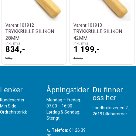
Varenr:
101912
Varenr:
101913
TRYKKRULLE SILIKON
TRYKKRULLE SILIKON
28MM
42MM
Inkl. mva
Inkl. mva
834,-
1 199,-
926,-
1 333,-
Lenker
Åpningstider
Du finner
oss her
Kundesenter
Mandag – Fredag:
Min Side
07:00 – 16:00
Landbruksvegen 2,
Ordrehistorikk
Lørdag & Søndag:
2619 Lillehammer
Stengt
📞
Telefon:
61 26 39