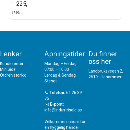
1 225,-
1 750,-
Lenker
Åpningstider
Du finner
oss her
Kundesenter
Mandag – Fredag:
Min Side
07:00 – 16:00
Landbruksvegen 2,
Ordrehistorikk
Lørdag & Søndag:
2619 Lillehammer
Stengt
📞
Telefon:
61 26 39
75
✉️
E-post:
info@industrisalg.as
Velkommen innom for
en hyggelig handel!