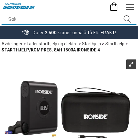
Du er
2 500
kroner unna å få FRI FRAKT!
Avdelinger
>
Lader starthjelp og elektro
>
Starthjelp
>
Starthjelp
>
STARTHJELP/KOMPRES. 8AH 1500A IRONSIDE 4