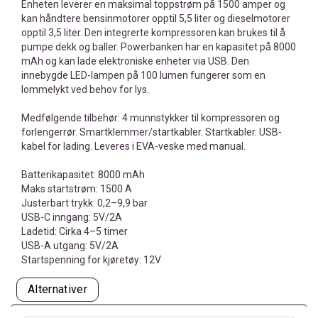
Enheten leverer en maksimal toppstrøm på 1500 amper og
kan håndtere bensinmotorer opptil 5,5 liter og dieselmotorer
opptil 3,5 liter. Den integrerte kompressoren kan brukes til å
pumpe dekk og baller. Powerbanken har en kapasitet på 8000
mAh og kan lade elektroniske enheter via USB. Den
innebygde LED-lampen på 100 lumen fungerer som en
lommelykt ved behov for lys.
Medfølgende tilbehør: 4 munnstykker til kompressoren og
forlengerrør. Smartklemmer/startkabler. Startkabler. USB-
kabel for lading. Leveres i EVA-veske med manual.
Batterikapasitet: 8000 mAh
Maks startstrøm: 1500 A
Justerbart trykk: 0,2–9,9 bar
USB-C inngang: 5V/2A
Ladetid: Cirka 4–5 timer
USB-A utgang: 5V/2A
Startspenning for kjøretøy: 12V
Alternativer