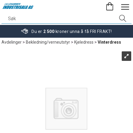
Du er
2 500
kroner unna å få FRI FRAKT!
Avdelinger
>
Bekledning/verneutstyr
>
Kjeledress
>
Vinterdress