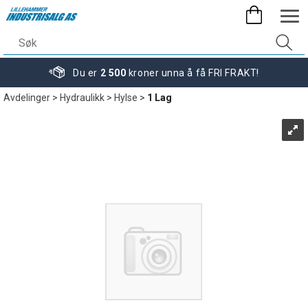
Du er
2 500
kroner unna å få FRI FRAKT!
Avdelinger
>
Hydraulikk
>
Hylse
>
1 Lag