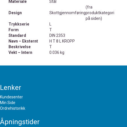
Materiale
Stål
(fra
Design
Skottgjennomføring
produktkategori
på siden)
Trykkserie
L
Form
T
Standard
DIN 2353
Navn – Eksternt
H T 8 L KROPP
Beskrivelse
T
Vekt – Intern
0.036 kg
Lenker
Kundesenter
Min Side
Ordrehistorikk
Åpningstider