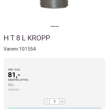
H T 8 L KROPP
Varenr:
101554
Inkl. mva
81,-
KAMPANJEPRIS
90,-
FØRPRIS
-
+