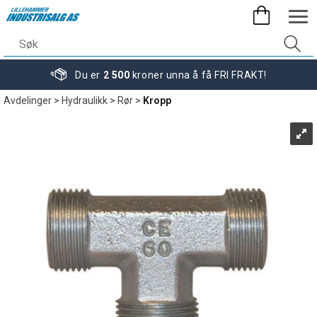
Du er
2 500
kroner unna å få FRI FRAKT!
Avdelinger
>
Hydraulikk
>
Rør
>
Kropp