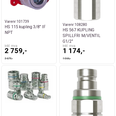
Varenr:
101739
Varenr:
108280
HS 115 kupling 3/8" IF
HS 567 KUPLING
NPT
SPILLFRI M/VENTIL
G1/2"
Inkl. mva
Inkl. mva
2 759,-
1 174,-
3 679,-
1 566,-