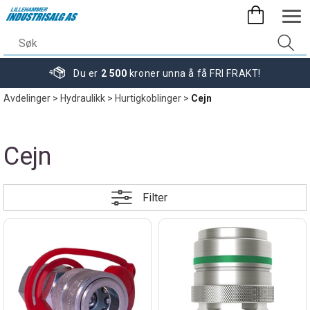
Du er
2 500
kroner unna å få FRI FRAKT!
Avdelinger
>
Hydraulikk
>
Hurtigkoblinger
>
Cejn
Cejn
Filter