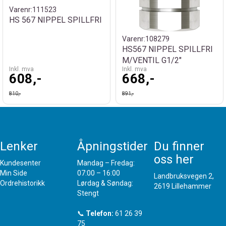
Varenr:
111523
HS 567 NIPPEL SPILLFRI
Varenr:
108279
HS567 NIPPEL SPILLFRI
M/VENTIL G1/2"
Inkl. mva
Inkl. mva
608,-
668,-
810,-
891,-
Lenker
Åpningstider
Du finner
oss her
Kundesenter
Mandag – Fredag:
Min Side
07:00 – 16:00
Landbruksvegen 2,
Ordrehistorikk
Lørdag & Søndag:
2619 Lillehammer
Stengt
📞
Telefon:
61 26 39
75