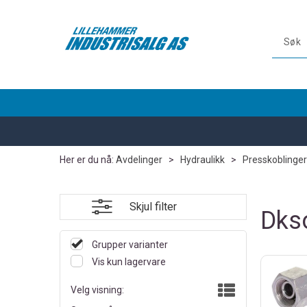
Her er du nå:
Avdelinger
>
Hydraulikk
>
Presskoblinger
Skjul filter
Dks
Grupper varianter
Vis kun lagervare
Velg visning: