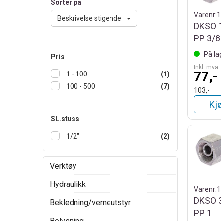
Sorter på
Varenr:
1
Beskrivelse stigende
DKSO 1
PP 3/8
På la
Pris
Inkl. mva
77,-
1 - 100
(1)
100 - 500
(7)
103,-
Kj
SL.stuss
1/2"
(2)
Verktøy
Hydraulikk
Varenr:
1
DKSO 3
Bekledning/verneutstyr
PP 1
Belysning