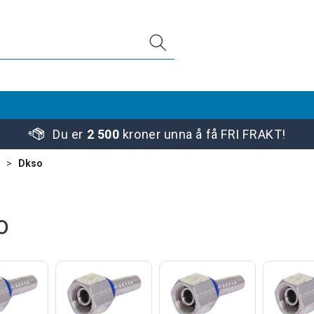
Du er
2 500
kroner unna å få FRI FRAKT!
>
Dkso
o