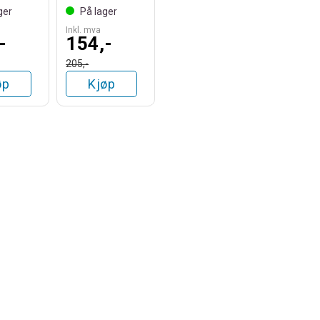
ger
På lager
Inkl. mva
-
154,-
205,-
øp
Kjøp