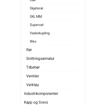
Sae
Skjøterør
SKL MM
Supercat
Vaskekupling
Weo
Rør
Snittringsarmatur
Tilbehør
Ventiler
Verktøy
Industrikomponenter
Kapp og Sveis