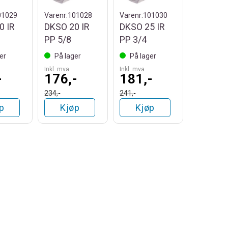
01029
Varenr:
101028
Varenr:
101030
0 IR
DKSO 20 IR
DKSO 25 IR
PP 5/8
PP 3/4
er
På lager
På lager
Inkl. mva
Inkl. mva
-
176,-
181,-
234,-
241,-
p
Kjøp
Kjøp