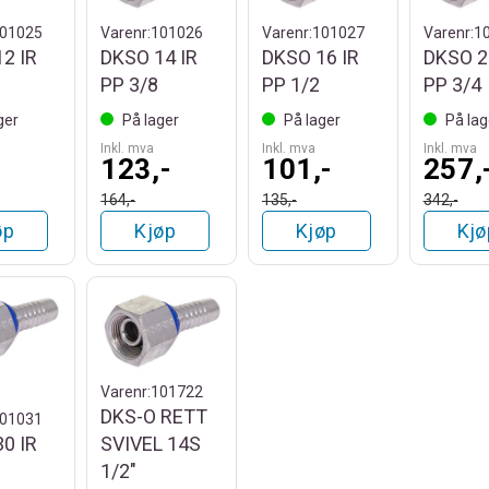
01025
Varenr:
101026
Varenr:
101027
Varenr:
1
2 IR
DKSO 14 IR
DKSO 16 IR
DKSO 2
PP 3/8
PP 1/2
PP 3/4
ger
På lager
På lager
På lag
Inkl. mva
Inkl. mva
Inkl. mva
123,-
101,-
257,
164,-
135,-
342,-
øp
Kjøp
Kjøp
Kjø
Varenr:
101722
DKS-O RETT
01031
0 IR
SVIVEL 14S
1/2"