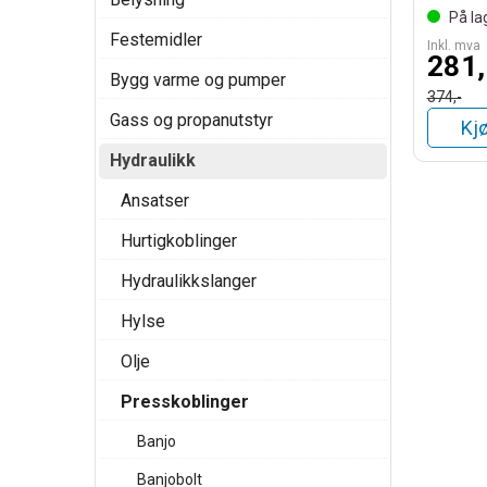
På la
Festemidler
Inkl. mva
281,
Bygg varme og pumper
374,-
Gass og propanutstyr
Kj
Hydraulikk
Ansatser
Hurtigkoblinger
Hydraulikkslanger
Hylse
Olje
Presskoblinger
Banjo
Banjobolt