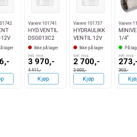
01742
Varenr:
101741
Varenr:
101737
Varenr:
1
ENT
HYD.VENTIL
HYDRAULIKK
MINIVE
-12V
DSG013C2
VENTIL 12V
1/4"
på lager
Ikke på lager
Ikke på lager
På lag
Inkl. mva
Inkl. mva
Inkl. mva
6,-
3 970,-
2 700,-
273,
4 411,-
3 000,-
303,-
øp
Kjøp
Kjøp
Kjø