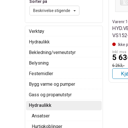
Sorter på
Beskrivelse stigende
Varenr:
1
HYD.V
Verktøy
VS152
Hydraulikk
Ikke 
Bekledning/verneutstyr
Inkl. mva
5 63
Belysning
6 263,-
Kj
Festemidler
Bygg varme og pumper
Gass og propanutstyr
Hydraulikk
Ansatser
Hurtigkoblinger