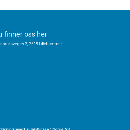
 finner oss her
dbruksvegen 2, 2619 Lillehammer
kløsning
levert av
Multicase™ Norge AS