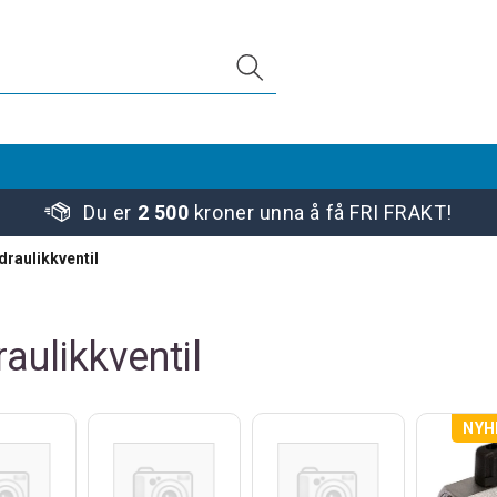
Du er
2 500
kroner unna å få FRI FRAKT!
draulikkventil
aulikkventil