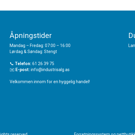
Åpningstider
Du
Mandag – Fredag: 07:00 – 16:00
Lan
Lørdag & Søndag: Stengt
📞
Telefon:
61 26 39 75
✉️
E-post:
info@industrisalg.as
Velkommen innom for en hyggelig handel!
rights reserved
Forretningssystem
og
nettbutik