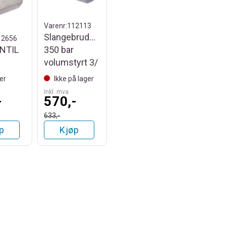
Varenr:
112113
Slangebruddsventil
12656
NTIL
350 bar
volumstyrt 3/
er
Ikke på lager
Inkl. mva
-
570,-
633,-
p
Kjøp