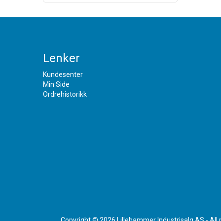
Lenker
Kundesenter
Min Side
Ordrehistorikk
Copyright © 2026 Lillehammer Industrisalg AS - All 