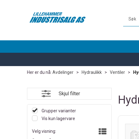
Her er du nå:
Avdelinger
>
Hydraulikk
>
Ventiler
>
Hy
Skjul filter
Hydr
Grupper varianter
Vis kun lagervare
Velg visning: