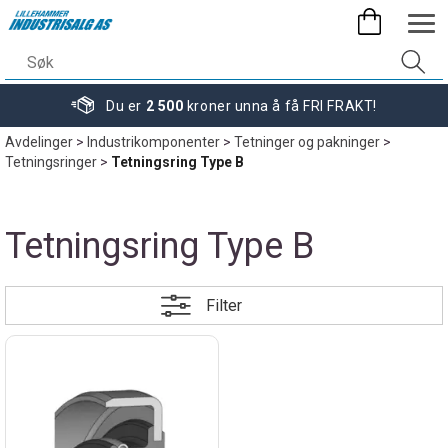
Du er
2 500
kroner unna å få FRI FRAKT!
Avdelinger
>
Industrikomponenter
>
Tetninger og pakninger
>
Tetningsringer
>
Tetningsring Type B
Tetningsring Type B
Filter