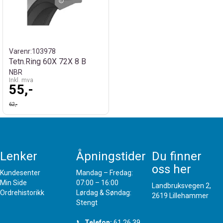
Varenr:
103978
Tetn.Ring 60X 72X 8 B
NBR
Inkl. mva
55,-
62,-
Lenker
Åpningstider
Du finner
oss her
Kundesenter
Mandag – Fredag:
Min Side
07:00 – 16:00
Landbruksvegen 2,
Ordrehistorikk
Lørdag & Søndag:
2619 Lillehammer
Stengt
📞
Telefon:
61 26 39