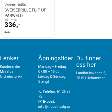
Varenr:
104561
SVEISEBRILLE FLIP UP
PARWELD
Inkl. mva
336,-
374,-
Lenker
Åpningstider
Du finner
oss her
Kundesenter
Mandag – Fredag:
Min Side
07:00 – 16:00
Landbruksvegen 2,
Ordrehistorikk
Lørdag & Søndag:
2619 Lillehammer
Stengt
📞
Telefon:
61 26 39
75
✉️
E-post:
info@industrisalg.as