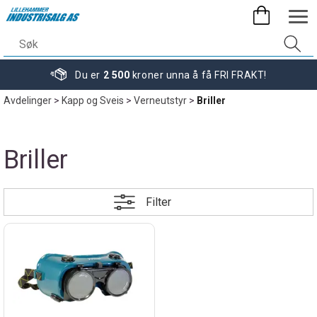
Du er
2 500
kroner unna å få FRI FRAKT!
Avdelinger
>
Kapp og Sveis
>
Verneutstyr
>
Briller
Briller
Filter