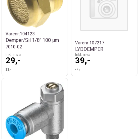
Varenr:
104123
Demper/Sil 1/8" 100 µm
Varenr:
107217
7010-02
LYDDEMPER
Inkl. mva
Inkl. mva
29,-
39,-
33,-
44,-