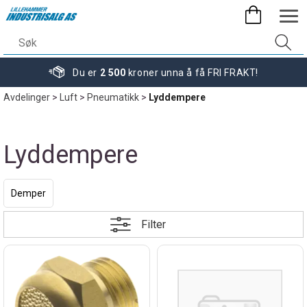
Du er
2 500
kroner unna å få FRI FRAKT!
Avdelinger
>
Luft
>
Pneumatikk
>
Lyddempere
Lyddempere
Demper
Filter