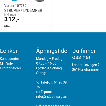
Varenr:
107239
STRUPER/ LYDEMPER
Inkl. mva
312,-
346,-
Lenker
Åpningstider
Du finner
oss her
Kundesenter
Mandag – Fredag:
Min Side
07:00 – 16:00
Landbruksvegen 2,
Ordrehistorikk
Lørdag & Søndag:
2619 Lillehammer
Stengt
📞
Telefon:
61 26 39
75
✉️
E-post:
info@industrisalg.as