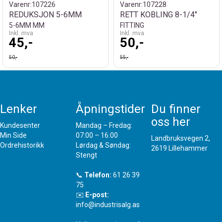
Varenr:
107226
Varenr:
107228
REDUKSJON 5-6MM
RETT KOBLING 8-1/4"
5-6MM MM
FITTING
Inkl. mva
Inkl. mva
45,-
50,-
50,-
55,-
Lenker
Åpningstider
Du finner
oss her
Kundesenter
Mandag – Fredag:
Min Side
07:00 – 16:00
Landbruksvegen 2,
Ordrehistorikk
Lørdag & Søndag:
2619 Lillehammer
Stengt
📞
Telefon:
61 26 39
75
✉️
E-post:
info@industrisalg.as