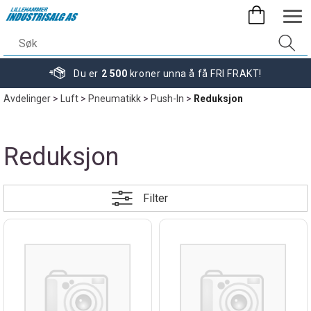
Du er
2 500
kroner unna å få FRI FRAKT!
Avdelinger
>
Luft
>
Pneumatikk
>
Push-In
>
Reduksjon
Reduksjon
Filter