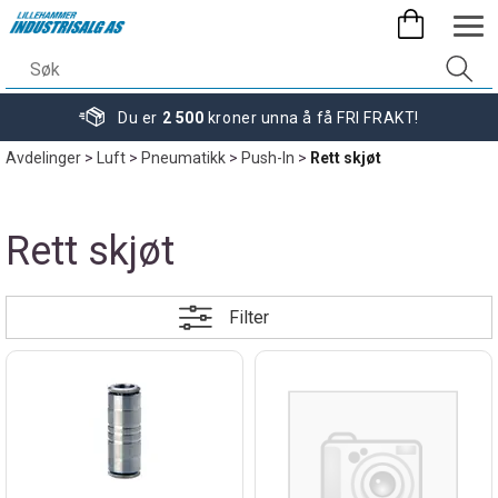
Du er
2 500
kroner unna å få FRI FRAKT!
Avdelinger
>
Luft
>
Pneumatikk
>
Push-In
>
Rett skjøt
Rett skjøt
Filter